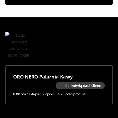
do
Ten
84,00 zł
produkt
ma
wiele
wariantów.
Opcje
można
wybrać
na
stronie
produktu
ORO NERO Palarnia Kawy
Co mówią nasi Klienci
0.00 ocen sklepu
(57 opinii)
|
4.98 ocen produktu