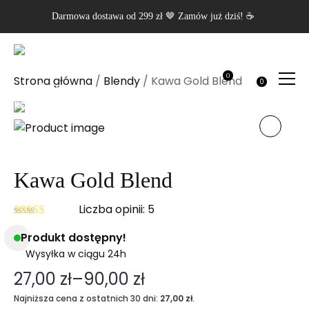
Darmowa dostawa od 299 zł 🤎 Zamów już dziś! ☕
0
Strona główna
/
Blendy
/ Kawa Gold Blend
0
Kawa Gold Blend
Liczba opinii:
5
Oceniono
Produkt dostępny!
5.01
na 5
Wysyłka w ciągu 24h
27,00
zł
–
90,00
zł
Zakres
Najniższa cena z ostatnich 30 dni:
27,00
zł
.
cen: