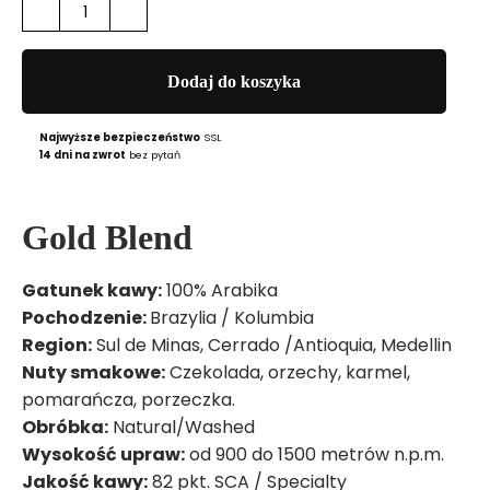
-
+
ilość
Kawa
Gold
Dodaj do koszyka
Blend
Najwyższe bezpieczeństwo
SSL
14 dni na zwrot
bez pytań
Gold Blend
Gatunek kawy:
100% Arabika
Pochodzenie:
Brazylia / Kolumbia
Region:
Sul de Minas, Cerrado /Antioquia, Medellin
Nuty smakowe:
Czekolada, orzechy, karmel,
pomarańcza, porzeczka.
Obróbka:
Natural/Washed
Wysokość upraw:
od 900 do 1500 metrów n.p.m.
Jakość kawy:
82 pkt. SCA / Specialty