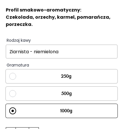
od
Profil smakowo-aromatyczny:
27,00 zł
Czekolada, orzechy, karmel, pomarańcza,
do
porzeczka.
90,00 zł
Rodzaj kawy
Gramatura
250g
500g
1000g